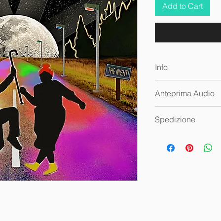
Add to Cart
Info
Audio Digitale Wav
Anteprima Audio
🔊
The Night!
Spedizione
Questa traccia audio
fisica