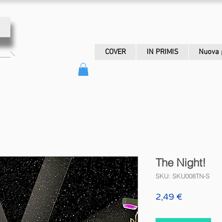
COVER
IN PRIMIS
Nuova 
The Night!
SKU: SKU008TN-S
Price
2,49 €