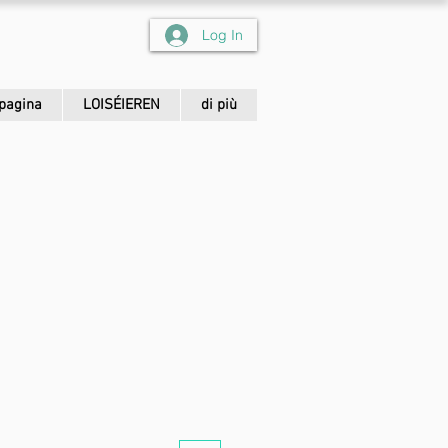
Log In
pagina
LOISÉIEREN
di più